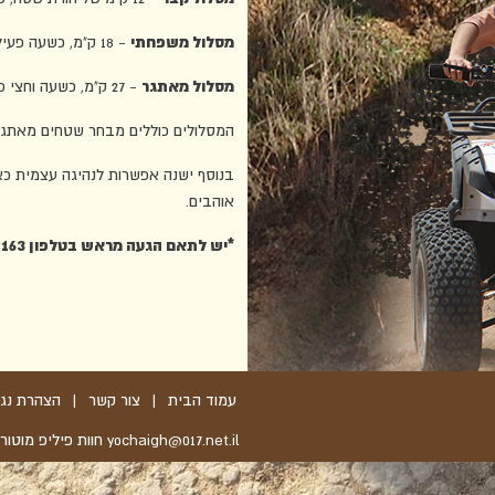
מסלול משפחתי
- 18 ק"מ, כשעה פעילות (כולל עצירה לקפה והדרכה קצרה), נחל שקמה, תל חצי, נחל אדוריים, תל קשת.
מסלול מאתגר
- 27 ק"מ, כשעה וחצי פעילות (כולל עצירה לקפה והדרכה קצרה),נחל שקמה, תל נג'ילה, בתרונות רוחמה, נחל אדוריים.
המסלולים כוללים מבחר שטחים מאתגרים
בנוסף ישנה אפשרות לנהיגה עצמית כ
אוהבים.
*יש לתאם הגעה מראש בטלפון
9163
עמוד הבית
|
צור קשר
|
הצהרת נגי
yochaigh@017.net.il חוות פיליפ מוטורס, טיולי שטח - קרית גת 072-3929163