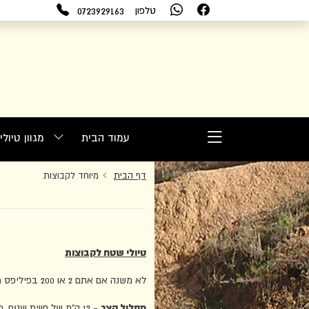
0723929163
טלפון
עמוד הבית
מגוון טיול
דף הבית
מיוחד לקבוצות
טיולי שטח לקבוצות
לא משנה אם אתם 2 או 200 בפיליפס מוטורס תוכלו ליהנות מטיולי שטח קבוצתיים, במגוון מסלולים מיוחדים ומרתקים.
מסלול קצר
- 12 ק"מ של חווית שטח, כ 40 דקות פעילות (כולל עצירה לקפה והדרכה קצרה), נחל שקמה, תל נג'ילה, נחל סיד.