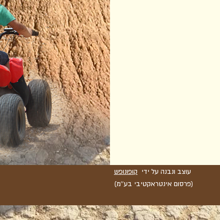
עוצב ונבנה על ידי
קופונופש
(פרסום אינטראקטיבי בע''מ)