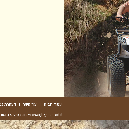
עמוד הבית
|
צור קשר
|
הצהרת נגי
yochaigh@017.net.il חוות פיליפ מוטורס, טיולי שטח - קרית גת 072-3929163